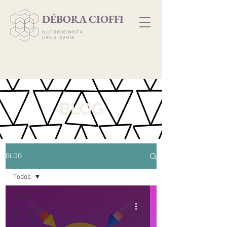
​DÉBORA CIOFFI
NUTRICIONISTA
CRN3: 62918
BLOG
BLOG
Todos
Todos
Saúde da
Mulher