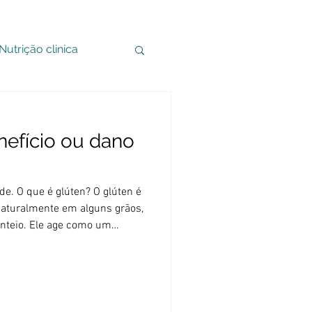
Nutrição clinica
nefício ou dano
que é glúten? O glúten é
aturalmente em alguns grãos,
centeio. Ele age como um
alimentos unidos e
 “elástica” - pense em um
ando uma bola de massa. Sem
. Outros grãos que
 trigo, espelta, durum,