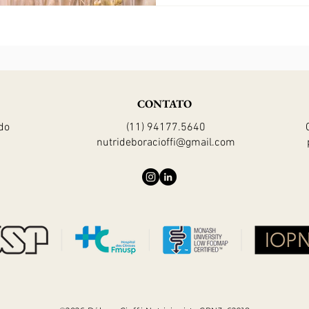
emmer, semolina, farina, fa
einko
CONTATO
do
(11) 94177.5640
nutrideboracioffi@gmail.com