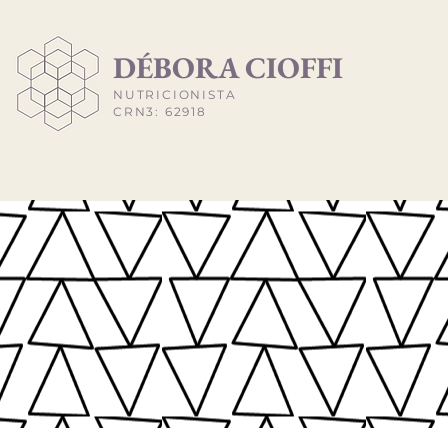
​DÉBORA CIOFFI
NUTRICIONISTA
CRN3: 62918