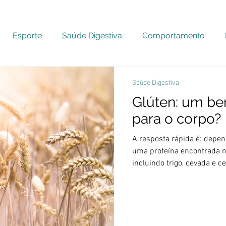
Esporte
Saúde Digestiva
Comportamento
Saúde Digestiva
Glúten: um be
para o corpo?
A resposta rápida é: depende. O 
uma proteína encontrada n
incluindo trigo, cevada e 
aglutinante, mantendo os 
adicionando uma qualidade
pizzaiolo jogando e estic
glúten, a massa se rasgaria facilmente
contêm glúten são bagas de