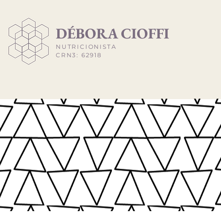
​DÉBORA CIOFFI
NUTRICIONISTA
CRN3: 62918