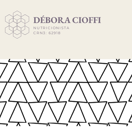
​DÉBORA CIOFFI
NUTRICIONISTA
CRN3: 62918