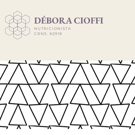
​DÉBORA CIOFFI
NUTRICIONISTA
CRN3: 62918