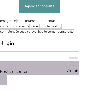
Agendar consulta
emagrecer
comportamento alimentar
comer inconsciente
comer
mindfull eating
com atenção
peso estavel
habito
comer consciente
Ver tudo
Posts recentes