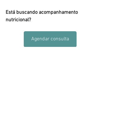
Está buscando acompanhamento 
nutricional?
Agendar consulta
#cranberry
#infeccaourinaria
#saude
#nutricaomulher
#ecoli
#dmannose
#saudedamulher
#cistite
#frutossecos
#ecoli
#antibioticos
#microbioma
#nutrição
#nutricao
#nutri
nutrição
nutricao
nutri
cranberry
infeccao urinaria
saude da mulher
dmannose
cistite
vaccinium macrocarpon
proantocianidinas
Escherichia coli
Ecoli
antioxidantes
anti-inflamatórias
infecção urinaria