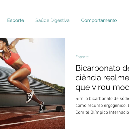
Esporte
Saúde Digestiva
Comportamento
Esporte
Bicarbonato de
ciência realme
que virou mo
te prejudicar)
Sim, o bicarbonato de sódio
como recurso ergogênico. 
Comitê Olímpico Internacio
Internacional de Nutrição 
performance gira em torno