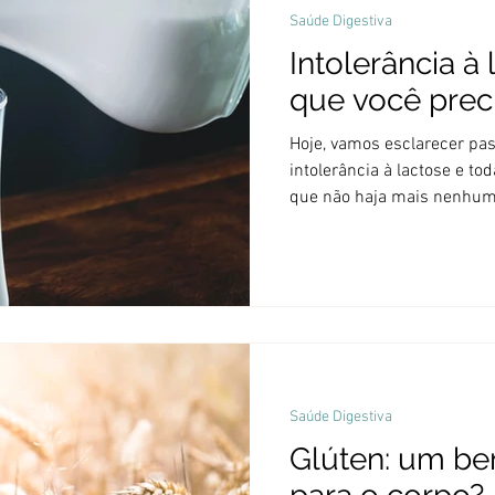
Saúde Digestiva
Intolerância à 
que você prec
Hoje, vamos esclarecer pas
intolerância à lactose e to
que não haja mais nenhum
Primeiro de tudo Intolerân
ver com alergia ao leite. U
coisa é outra coisa. Uma t
carboidrato e a outra com
pelo sistema imune e uma 
é um carboidrato dissacarí
qua
Saúde Digestiva
Glúten: um be