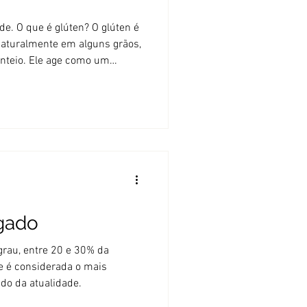
que é glúten? O glúten é
aturalmente em alguns grãos,
centeio. Ele age como um
alimentos unidos e
 “elástica” - pense em um
ando uma bola de massa. Sem
. Outros grãos que
 trigo, espelta, durum,
rro, graham, trigo khorasan,
gado
grau, entre 20 e 30% da
e é considerada o mais
do da atualidade.