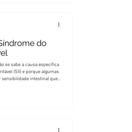
ença entre subir no pódio ou
a, alto nível. A recomendação
na dose de 0,2 a 0,3 g/kg,
nutos antes do esforço
Síndrome do
vel
o se sabe a causa específica
ritável (SII) e porque algumas
sensibilidade intestinal que
udado sobre a relação do eixo
um pode afetar o
vice-versa podendo haver uma
s psicológico nos sintomas.
tamento na SII é a dieta
 de curto prazo com baixa