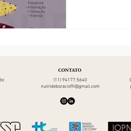
CONTATO
do
(11) 94177.5640
nutrideboracioffi@gmail.com