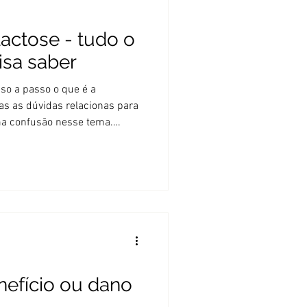
lactose - tudo o
isa saber
so a passo o que é a
das as dúvidas relacionas para
a confusão nesse tema.
cia à lactose não tem nada a
ma coisa é uma coisa, outra
em a ver com digestão do
 o reconhecimento de proteína
resposta exagerada. A lactose
deo (galactose+glicose) que
nefício ou dano