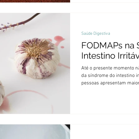
alto nível pode ser a difer
não. Mas leia de novo: prov
é pontual, pré-competição, 
ingerida entre 60 e 180 mi
Saúde Digestiva
FODMAPs na 
Intestino Irritá
Até o presente momento nã
da síndrome do intestino ir
pessoas apresentam maior 
outras. Tem sido muito est
intestino-cérebro e como 
funcionamento do outro e 
influencia devido ao stres
Uma das alternativas de tra
FODMAPs, uma intervenção
ingest