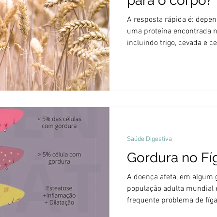
para o corpo?
A resposta rápida é: depende. O 
uma proteína encontrada n
incluindo trigo, cevada e 
aglutinante, mantendo os 
adicionando uma qualidade
pizzaiolo jogando e estic
glúten, a massa se rasgaria facilmente
contêm glúten são bagas de
emmer, semolina, farina, fa
einko
Saúde Digestiva
Gordura no Fí
A doença afeta, em algum 
população adulta mundial 
frequente problema de fíga