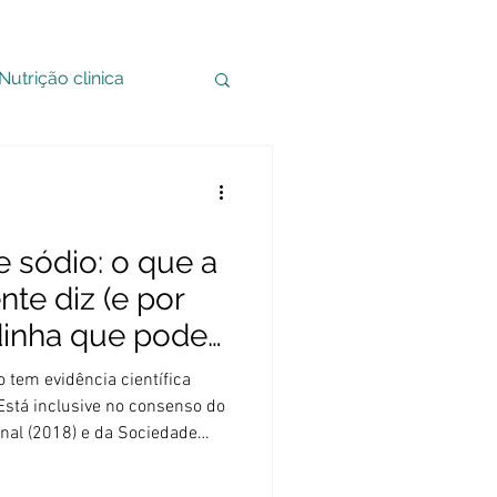
Nutrição clinica
 sódio: o que a
nte diz (e por
dinha que pode
 tem evidência científica
Está inclusive no consenso do
nal (2018) e da Sociedade
Esportiva. A melhora de
 de 2 a 3%, o que em prova de