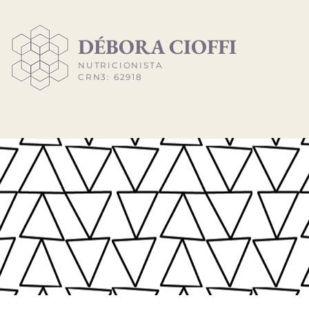
​DÉBORA CIOFFI
NUTRICIONISTA
CRN3: 62918